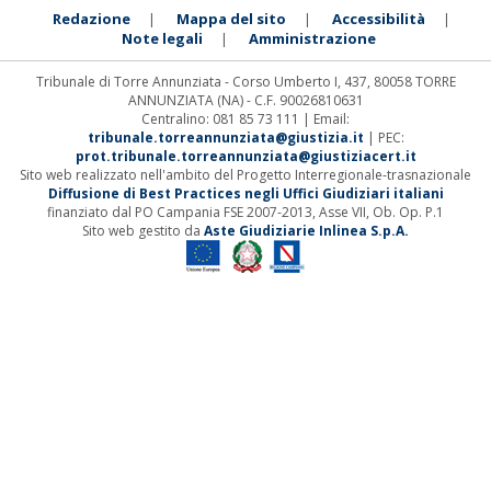
Redazione
Mappa del sito
Accessibilità
|
|
|
Note legali
Amministrazione
|
Tribunale di Torre Annunziata - Corso Umberto I, 437, 80058 TORRE
ANNUNZIATA (NA) - C.F. 90026810631
Centralino: 081 85 73 111 | Email:
tribunale.torreannunziata@giustizia.it
| PEC:
prot.tribunale.torreannunziata@giustiziacert.it
Sito web realizzato nell'ambito del Progetto Interregionale-trasnazionale
Diffusione di Best Practices negli Uffici Giudiziari italiani
finanziato dal PO Campania FSE 2007-2013, Asse VII, Ob. Op. P.1
Sito web gestito da
Aste Giudiziarie Inlinea S.p.A.