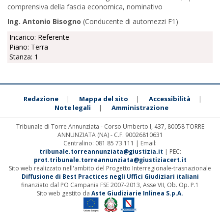
comprensiva della fascia economica, nominativo
Ing. Antonio Bisogno
(Conducente di automezzi F1)
Incarico: Referente
Piano: Terra
Stanza: 1
Redazione
Mappa del sito
Accessibilità
|
|
|
Note legali
Amministrazione
|
Tribunale di Torre Annunziata - Corso Umberto I, 437, 80058 TORRE
ANNUNZIATA (NA) - C.F. 90026810631
Centralino: 081 85 73 111 | Email:
tribunale.torreannunziata@giustizia.it
| PEC:
prot.tribunale.torreannunziata@giustiziacert.it
Sito web realizzato nell'ambito del Progetto Interregionale-trasnazionale
Diffusione di Best Practices negli Uffici Giudiziari italiani
finanziato dal PO Campania FSE 2007-2013, Asse VII, Ob. Op. P.1
Sito web gestito da
Aste Giudiziarie Inlinea S.p.A.