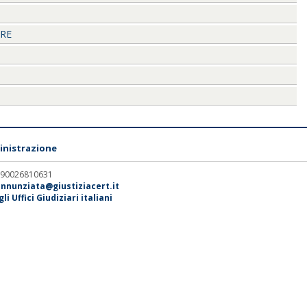
ARE
nistrazione
. 90026810631
annunziata@giustiziacert.it
i Uffici Giudiziari italiani