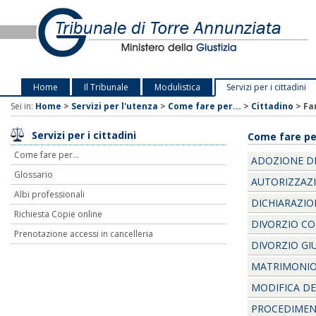
Home
Il Tribunale
Modulistica
Servizi per i cittadini
Sei in:
Home
>
Servizi per l'utenza
>
Come fare per...
>
Cittadino
>
Fa
Servizi per i cittadini
Come fare per
Come fare per...
ADOZIONE D
Glossario
AUTORIZZAZI
Albi professionali
DICHIARAZIO
Richiesta Copie online
DIVORZIO C
Prenotazione accessi in cancelleria
DIVORZIO GI
MATRIMONI
MODIFICA DE
PROCEDIMENT