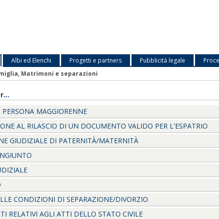
Albi ed Elenchi
Progetti e partners
Pubblicità legale
Proce
miglia, Matrimoni e separazioni
...
I PERSONA MAGGIORENNE
ONE AL RILASCIO DI UN DOCUMENTO VALIDO PER L'ESPATRIO
NE GIUDIZIALE DI PATERNITÀ/MATERNITÀ
ONGIUNTO
UDIZIALE
O
LLE CONDIZIONI DI SEPARAZIONE/DIVORZIO
I RELATIVI AGLI ATTI DELLO STATO CIVILE