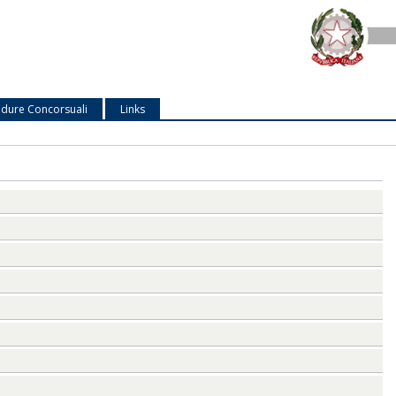
dure Concorsuali
Links