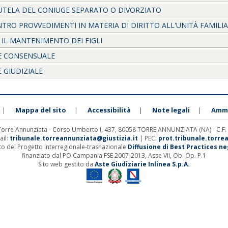
UTELA DEL CONIUGE SEPARATO O DIVORZIATO
TRO PROVVEDIMENTI IN MATERIA DI DIRITTO ALL'UNITÀ FAMILI
 IL MANTENIMENTO DEI FIGLI
E CONSENSUALE
 GIUDIZIALE
Mappa del sito
Accessibilità
Note legali
Ammi
|
|
|
|
 Torre Annunziata - Corso Umberto I, 437, 80058 TORRE ANNUNZIATA (NA) - C.F
ail:
tribunale.torreannunziata@giustizia.it
| PEC:
prot.tribunale.torre
ito del Progetto Interregionale-trasnazionale
Diffusione di Best Practices negl
finanziato dal PO Campania FSE 2007-2013, Asse VII, Ob. Op. P.1
Sito web gestito da
Aste Giudiziarie Inlinea S.p.A.