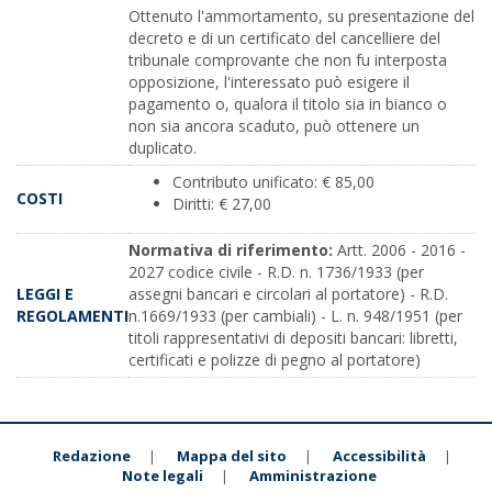
Ottenuto l'ammortamento, su presentazione del
decreto e di un certificato del cancelliere del
tribunale comprovante che non fu interposta
opposizione, l'interessato può esigere il
pagamento o, qualora il titolo sia in bianco o
non sia ancora scaduto, può ottenere un
duplicato.
Contributo unificato: € 85,00
COSTI
Diritti: € 27,00
Normativa di riferimento:
Artt. 2006 - 2016 -
2027 codice civile - R.D. n. 1736/1933 (per
LEGGI E
assegni bancari e circolari al portatore) - R.D.
REGOLAMENTI
n.1669/1933 (per cambiali) - L. n. 948/1951 (per
titoli rappresentativi di depositi bancari: libretti,
certificati e polizze di pegno al portatore)
Redazione
Mappa del sito
Accessibilità
|
|
|
Note legali
Amministrazione
|